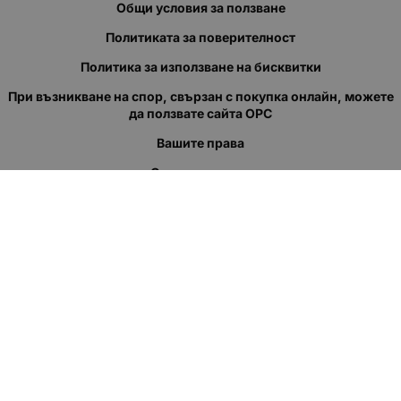
Общи условия за ползване
Политиката за поверителност
Политика за използване на бисквитки
При възникване на спор, свързан с покупка онлайн, можете
да ползвате сайта ОРС
Вашите права
Отказ от сделка
За нас
Полезни връзки
Карта на сайта
Контакти
КОНТАКТИ
"КВАЗЕР" ЕООД
Адрес: гр. Пловдив