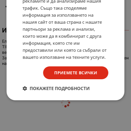
рекламите и да анализираме нашия
2 A / 250 VAC
EAN: 5906197308194
трафик. Също така споделяме
информация за използването на
нашия сайт от ваша страна с нашите
партньори за реклама и анализи,
ИНФОРМАЦИЯ
които може да я комбинират с друга
Електрическият междинен ключ, тип мързелив, на фирма
информация, която сте им
TIMEX е предназначен за прекъсване на електрическата
предоставили или която са събрали от
верига на лампи и нощни лампи с метална връвчица.
вашето използване на техните услуги.
Захранващо напрежение - 230 V, номинален ток – 2 А. Степен
на защита - 20 IP.
ПРИЕМЕТЕ ВСИЧКИ
ПОКАЖЕТЕ ПОДРОБНОСТИ