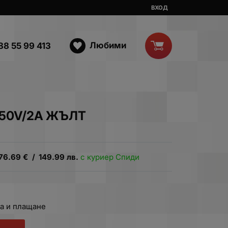
ВХОД
Любими
88 55 99 413
250V/2A ЖЪЛТ
76.69
€
/
149.99
лв.
с куриер Спиди
а и плащане