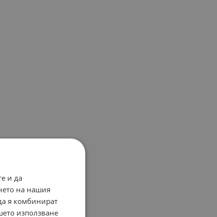
е и да
нето на нашия
 да я комбинират
ашето използване