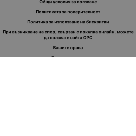
Общи условия за ползване
Политиката за поверителност
Политика за използване на бисквитки
При възникване на спор, свързан с покупка онлайн, можете
да ползвате сайта ОРС
Вашите права
Отказ от сделка
За нас
Полезни връзки
Карта на сайта
Контакти
КОНТАКТИ
"КВАЗЕР" ЕООД
Адрес: гр. Пловдив