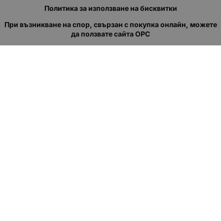
Политика за използване на бисквитки
При възникване на спор, свързан с покупка онлайн, можете
да ползвате сайта ОРС
Вашите права
Отказ от сделка
За нас
Полезни връзки
Карта на сайта
Контакти
КОНТАКТИ
"КВАЗЕР" ЕООД
Адрес: гр. Пловдив
ул."Кукленско шосе" No.12
Ел. поща (препиши, не копирай):
salеs:at:kvazer.cоm