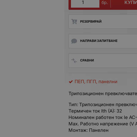
КУП
бр.
РЕЗЕРВИРАЙ
НАПРАВИ ЗАПИТВАНЕ
СРАВНИ
ПЕП, ПГП, панелни
Трипозиционен превключвате
Тип: Трипозиционен превклю
Термичен ток Ith (A): 32
Номинален работен ток Ie AC-2
Max. Работно напрежение (V A
Монтаж: Панелен