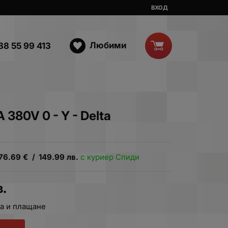
ВХОД
Любими
88 55 99 413
380V 0 - Y - Delta
76.69
€
/
149.99
лв.
с куриер Спиди
в.
а и плащане