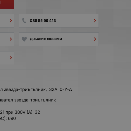
И
088 55 99 413
ДОБАВИ В ЛЮБИМИ
л звезда-триъгълник, 32А 0-Y-Δ
чвател звезда-триъгълник
1 при 380V (A): 32
C): 690