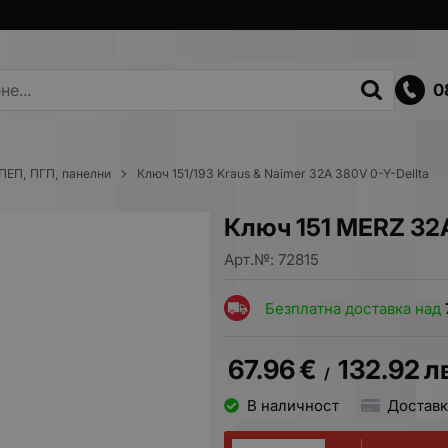
0
ПЕП, ПГП, панелни
Ключ 151/193 Kraus & Naimer 32A 380V 0-Y-Dellta
Ключ 151 MERZ 32A 
Арт.№:
72815
Безплатна доставка над
67.96
€
132.92
л
/
В наличност
Доставк