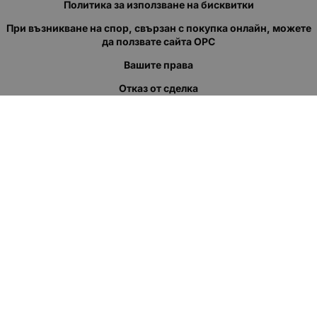
Политика за използване на бисквитки
При възникване на спор, свързан с покупка онлайн, можете
да ползвате сайта ОРС
Вашите права
Отказ от сделка
За нас
Полезни връзки
Карта на сайта
Контакти
КОНТАКТИ
"КВАЗЕР" ЕООД
Адрес: гр. Пловдив
ул."Кукленско шосе" No.12
Ел. поща (препиши, не копирай):
salеs:at:kvazer.cоm
Телефон:
088 55 99 413