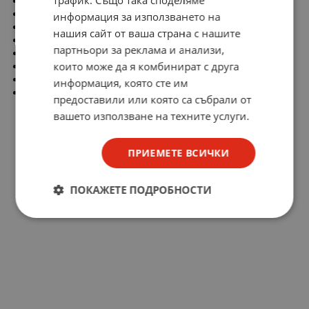
Pitch: 3,81 mm
Voltage: 300 V
информация за използването на
Current: 11 A
нашия сайт от ваша страна с нашите
Housing composition: Monolithic
партньори за реклама и анализи,
Wire section: 1.5 mm²
които може да я комбинират с друга
Wire section: 30 AWG ÷ 14 AWG
Available approvals: UL, VDE, IMQ, CSA, CUL
информация, която сте им
Stripping length: 6 mm
предоставили или която са събрали от
вашето използване на техните услуги.
ПРИЕМЕТЕ ВСИЧКИ
ПОКАЖЕТЕ ПОДРОБНОСТИ