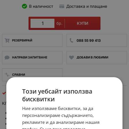
В наличност
Доставка и плащане
КУПИ
бр.
088 55 99 413
РЕЗЕРВИРАЙ
НАПРАВИ ЗАПИТВАНЕ
ДОБАВИ В ЛЮБИМИ
СРАВНИ
Този уебсайт използва
клеми за платки
бисквитки
КЛЕМА CTF0500T 5pin pitch 3.81mm SAURO
Ние използваме бисквитки, за да
Number of poles: 5
персонализираме съдържанието,
Number of levels: 1
рекламите и да анализираме нашия
Sides configuration: Side stackable
трафик. Също така споделяме