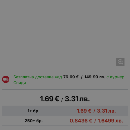
Безплатна доставка над
76.69
€
/
149.99
лв.
с куриер
Спиди
1.69
€
3.31
лв.
/
1.69
€
3.31
лв.
1+ бр.
/
0.8436
€
1.6499
лв.
250+ бр.
/