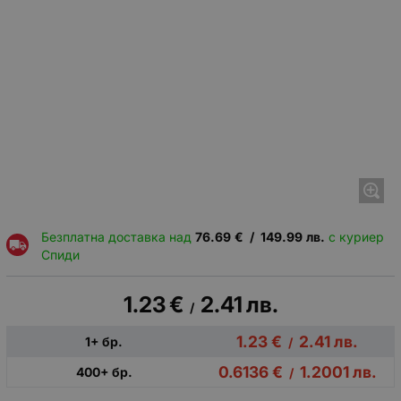
Безплатна доставка над
76.69
€
/
149.99
лв.
с куриер
Спиди
1.23
€
2.41
лв.
/
1.23
€
2.41
лв.
1+ бр.
/
0.6136
€
1.2001
лв.
400+ бр.
/