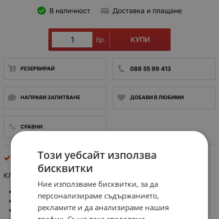
В наличност
Доставка и плащане
КУПИ
бр.
088 55 99 413
РЕЗЕРВИРАЙ
НАПРАВИ ЗАПИТВАНЕ
ДОБАВИ В ЛЮБИМИ
СРАВНИ
Този уебсайт използва
клеми за платки
бисквитки
КЛЕМА CIM109P5 10pin pitch 5.08mm SAURO
Ние използваме бисквитки, за да
No.of contacts: 10
персонализираме съдържанието,
Contact pitch: 5.08 mm
рекламите и да анализираме нашия
Number of rows: 01
трафик. Също така споделяме