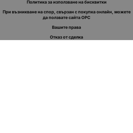
Политика за използване на бисквитки
При възникване на спор, свързан с покупка онлайн, можете
да ползвате сайта ОРС
Вашите права
Отказ от сделка
За нас
Полезни връзки
Карта на сайта
Контакти
КОНТАКТИ
"КВАЗЕР" ЕООД
Адрес: гр. Пловдив
ул."Кукленско шосе" No.12
Ел. поща (препиши, не копирай):
salеs:at:kvazer.cоm
Телефон:
088 55 99 413