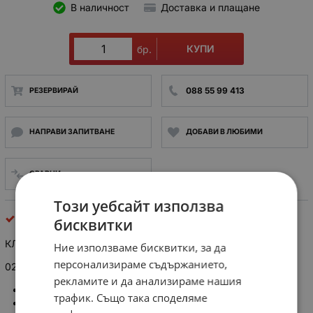
В наличност
Доставка и плащане
КУПИ
бр.
088 55 99 413
РЕЗЕРВИРАЙ
НАПРАВИ ЗАПИТВАНЕ
ДОБАВИ В ЛЮБИМИ
СРАВНИ
Този уебсайт използва
клеми за платки
бисквитки
КЛЕМА CIM029P5 2pin pitch 5.08mm 90° SAURO
Ние използваме бисквитки, за да
персонализираме съдържанието,
02P Pluggable_Header 5.08mm 90
°
рекламите и да анализираме нашия
Number of poles: 2
трафик. Също така споделяме
Number of levels: 1