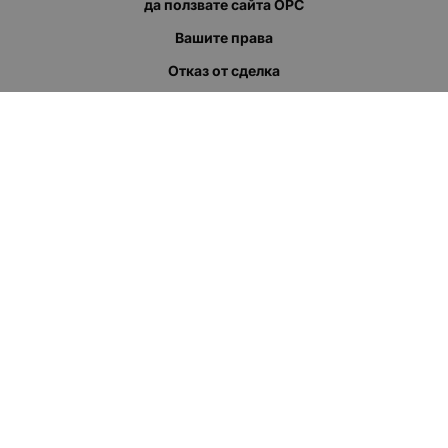
да ползвате сайта ОРС
Вашите права
Отказ от сделка
За нас
Полезни връзки
Карта на сайта
Контакти
КОНТАКТИ
"КВАЗЕР" ЕООД
Адрес: гр. Пловдив
ул."Кукленско шосе" No.12
Ел. поща (препиши, не копирай):
salеs:at:kvazer.cоm
Телефон:
088 55 99 413
МЕТОДИ НА ПЛАЩАНЕ