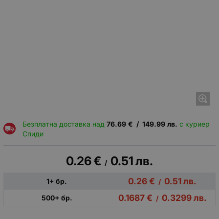
Безплатна доставка над
76.69
€
/
149.99
лв.
с куриер
Спиди
0.26
€
0.51
лв.
/
0.26
€
0.51
лв.
1+ бр.
/
0.1687
€
0.3299
лв.
500+ бр.
/