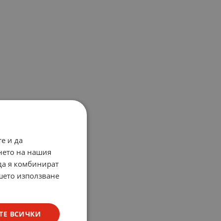
е и да
нето на нашия
 да я комбинират
ашето използване
ТЕ ВСИЧКИ