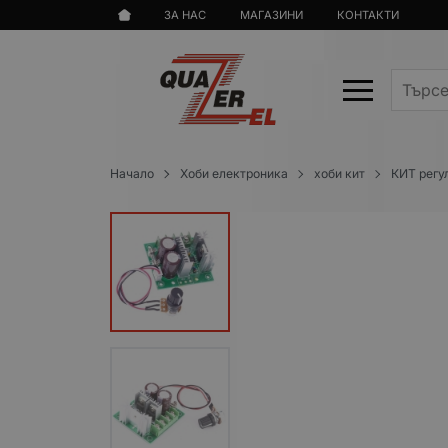
ЗА НАС
МАГАЗИНИ
КОНТАКТИ
Начало
Хоби електроника
хоби кит
КИТ регу