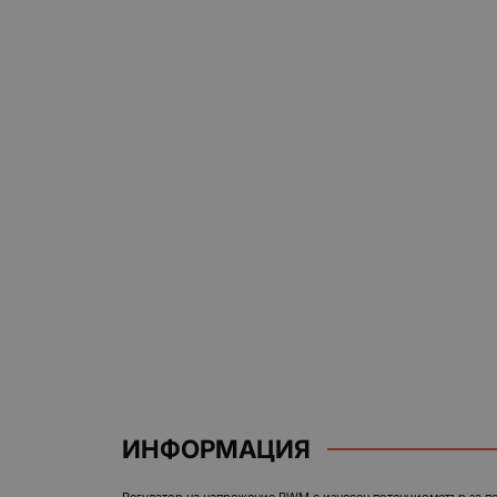
ИНФОРМАЦИЯ
Регулатор на напрежение PWM с изнесен потенциометър за по