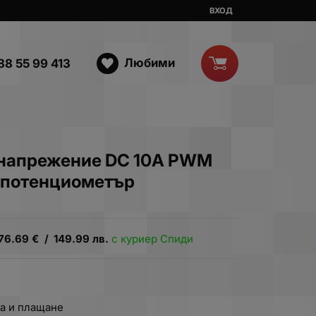
ВХОД
Любими
88 55 99 413
 напрежение DC 10А PWM
н потенциометър
76.69
€
/
149.99
лв.
с куриер Спиди
а и плащане