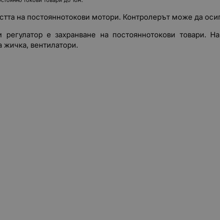
тта на постояннотокови мотори. Контролерът може да осиг
и регулатор е захранване на постояннотокови товари. Н
 жичка, вентилатори.