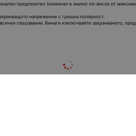
ален предпазител (номинал е малко по-висок от максималн
ахранващото напрежение с грешна полярност.
всички свързвания. Винаги изключвайте захранването, пред