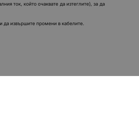
ия ток, който очаквате да изтеглите), за да
и да извършите промени в кабелите.