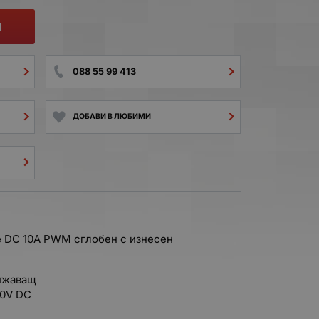
И
088 55 99 413
ДОБАВИ В ЛЮБИМИ
е DC 10А PWM сглобен с изнесен
нижаващ
40V DC