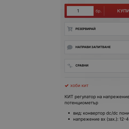
КУП
бр.
РЕЗЕРВИРАЙ
НАПРАВИ ЗАПИТВАНЕ
СРАВНИ
хоби кит
КИТ регулатор на напрежени
потенциометър
вид: конвертор dc/dc по
напрежение вх (зах.): 12-