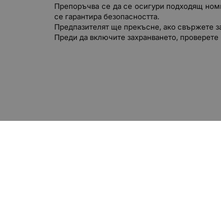
Препоръчва се да се осигури подходящ номин
се гарантира безопасността.
Предпазителят ще прекъсне, ако свържете з
Преди да включите захранването, проверете 