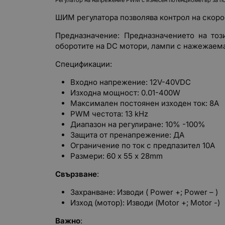
ШИМ регулатора позволява контрол на скорос
Предназначение: Предназначението на тоз
оборотите на DC мотори, лампи с нажежаема
Спецификации:
Входно напрежение: 12V-40VDC
Изходна мощност: 0.01-400W
Максимален постоянен изходен ток: 8A
PWM честота: 13 kHz
Диапазон на регулиране: 10% -100%
Защита от пренапрежение: ДА
Ограничение по ток с предпазител 10A
Размери: 60 х 55 х 28mm
Свързване
:
Захранване: Изводи ( Power +; Power – )
Изход (мотор): Изводи (Motor +; Motor -)
Важно
: