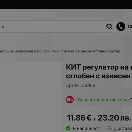
0
латор на напрежение DC 10А PWM сглобен с изнесен потенциометър
КИТ регулатор на
сглобен с изнесе
Арт.№:
59969
Безплатна доставка над
11.86
€
23.20
лв.
/
В наличност
Доставк