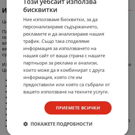
Този уебсайт използва
бисквитки
ИНФОРМАЦИЯ
Ние използваме бисквитки, за да
Цифров термометър и влагомер с външен датчик.
персонализираме съдържанието,
Панелен термометър с външна сонда, което го прави
рекламите и да анализираме нашия
подходящ за наблюдение и контрол на температурата и
трафик. Също така споделяме
влагата на различни уреди и съоръжения като: хладилни
информация за използването на
витрини, парници, микроферми за кълнове, инкубатори,
сушилни и други.
нашия сайт от ваша страна с нашите
партньори за реклама и анализи,
Измерва температурата в диапазона от -50 до 70 градуса по
които може да я комбинират с друга
Целзий!
информация, която сте им
LCD Дисплей; 40x22.5mm
предоставили или която са събрали от
Температура по C и F: -50 ° C ~ 70 ° C (-58 ° F ~ 158 ° F)
вашето използване на техните услуги.
Температура резолюция на дисплея 0,1 ° C (0.2 ° F)
Температура пробен период 10 секунди (1 минута)
Точност на измерване на температура ± 1 ° C
ПРИЕМЕТЕ ВСИЧКИ
Влажност: от 10% до ~ 99%, 5% точност, резолюция 1%
Дължина на кабела с изм. сонда: 1м
Когато температура е извън обхват излиза надпис Hi / Lo
ПОКАЖЕТЕ ПОДРОБНОСТИ
Захранване: DC 1,5V /1 х LR44 - не е включена в
комплекта/