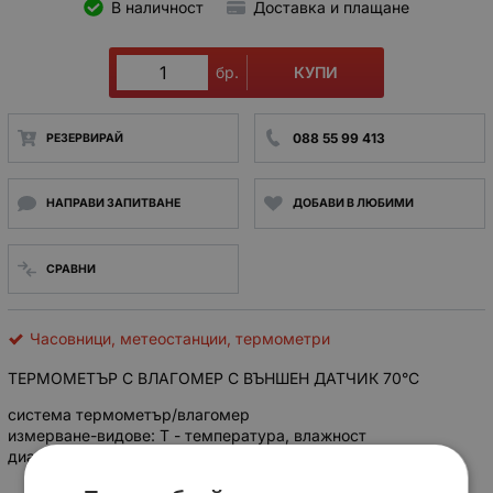
В наличност
Доставка и плащане
КУПИ
бр.
088 55 99 413
РЕЗЕРВИРАЙ
НАПРАВИ ЗАПИТВАНЕ
ДОБАВИ В ЛЮБИМИ
СРАВНИ
Часовници, метеостанции, термометри
ТЕРМОМЕТЪР С ВЛАГОМЕР С ВЪНШЕН ДАТЧИК 70°C
система термометър/влагомер
измерване-видове: T - температура, влажност
диапазон измерване t (°C): 70°C