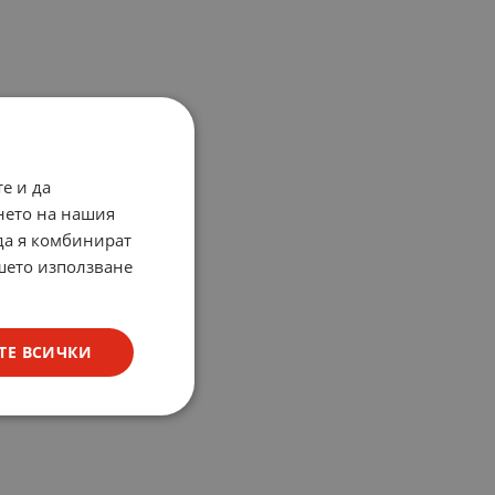
е и да
нето на нашия
 да я комбинират
ашето използване
ТЕ ВСИЧКИ