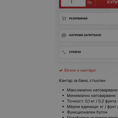
КУП
бр.
РЕЗЕРВИРАЙ
НАПРАВИ ЗАПИТВАНЕ
СРАВНИ
Везни и кантари
Кантар за баня, стъклен
Максимално натоварване: 
Минимално натоварване: 
Точност: 0,1 кг / 0,2 фунта
Мерни единици: кг / фунт 
Функционален бутон
Платформа за претегляне