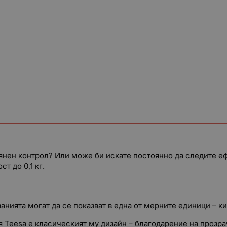
янен контрол? Или може би искате постоянно да следите еф
т до 0,1 кг.
нията могат да се показват в една от мерните единици – кил
 Teesa е класическият му дизайн – благодарение на прозра