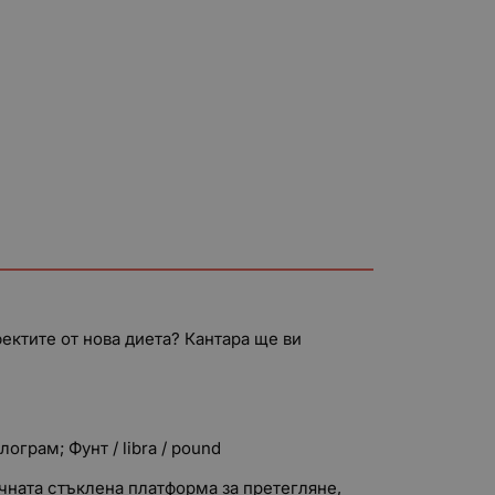
ектите от нова диета? Кантара ще ви
ограм; Фунт / libra / pound
чната стъклена платформа за претегляне,