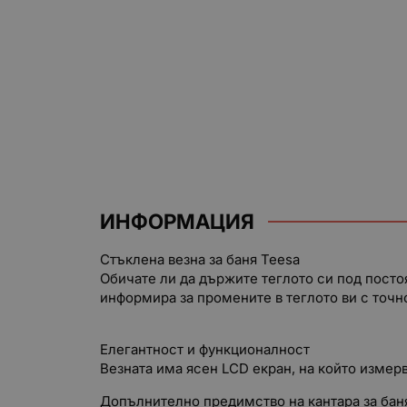
ИНФОРМАЦИЯ
Стъклена везна за баня Teesa
Обичате ли да държите теглото си под посто
информира за промените в теглото ви с точнос
Елегантност и функционалност
Везната има ясен LCD екран, на който измерва
Допълнително предимство на кантара за баня