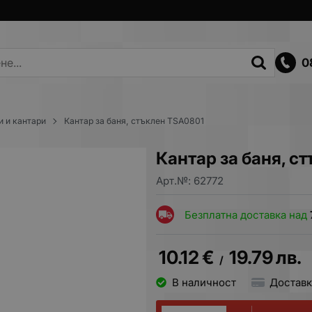
0
и и кантари
Кантар за баня, стъклен TSA0801
Кантар за баня, с
Арт.№:
62772
Безплатна доставка над
10.12
€
19.79
лв.
/
В наличност
Доставк