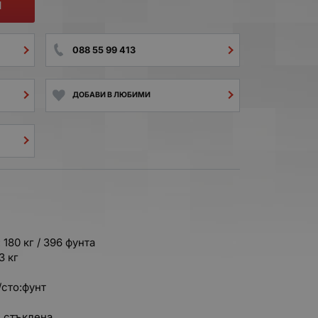
И
088 55 99 413
ДОБАВИ В ЛЮБИМИ
180 кг / 396 фунта
3 кг
/сто:фунт
: стъклена