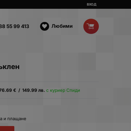
ВХОД
Любими
88 55 99 413
тъклен
76.69
€
/
149.99
лв.
с куриер Спиди
а и плащане