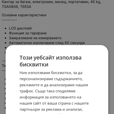
Кантар за багаж, електронен, висящ, портативен, 40 kg,
TSA0806, TEESA
Основни характеристики
----------
LCD дисплей
Функция за тариране
Замразяване на измерването
Автоматично изключване след 60 секунди
Индикатор за изтощена батерия и претоварване
Ергономична дръжка
Този уебсайт използва
----------
бисквитки
Технически данни
----------
Ние използваме бисквитки, за да
персонализираме съдържанието,
Максимално натоварване: 40 кг
Точност: 10 г
рекламите и да анализираме нашия
Мерни единици: г / кг / фунт / унция
трафик. Също така споделяме
Захранване: 2x AAA батерии (не са включени)
информация за използването на
Дължина на каишката: 143 мм
нашия сайт от ваша страна с нашите
Тегло: 189 г
Размери: 140x107x24 мм
партньори за реклама и анализи,