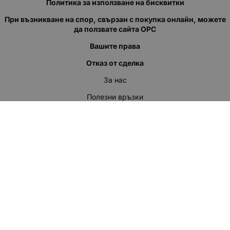
Политика за използване на бисквитки
При възникване на спор, свързан с покупка онлайн, можете
да ползвате сайта ОРС
Вашите права
Отказ от сделка
За нас
Полезни връзки
Карта на сайта
Контакти
КОНТАКТИ
"КВАЗЕР" ЕООД
Адрес: гр. Пловдив
ул."Кукленско шосе" No.12
Ел. поща (препиши, не копирай):
salеs:at:kvazer.cоm
Телефон:
088 55 99 413