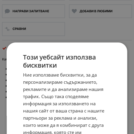
НАПРАВИ ЗАПИТВАНЕ
ДОБАВИ В ЛЮБИМИ
СРАВНИ
кабелни обувки и накрайници
Този уебсайт използва
Кабелна обувка ухо, медна M8, 2.5кв.мм. неизолирана (2.5/8 НКМЩ)
бисквитки
Тип накрайник: контактен накрайник ухо
Ние използваме бисквитки, за да
Отвор за болт: M8
Сечение на проводника: 2.5mm²
персонализираме съдържанието,
Електрически монтаж: кримпване
рекламите и да анализираме нашия
Механичен монтаж: на проводник
трафик. Също така споделяме
Материал на контакта: мед
информация за използването на
нашия сайт от ваша страна с нашите
партньори за реклама и анализи,
които може да я комбинират с друга
информация, която сте им