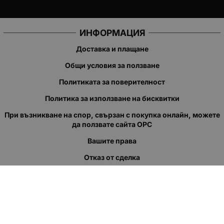
ИНФОРМАЦИЯ
Доставка и плащане
Общи условия за ползване
Политиката за поверителност
Политика за използване на бисквитки
При възникване на спор, свързан с покупка онлайн, можете
да ползвате сайта ОРС
Вашите права
Отказ от сделка
За нас
Полезни връзки
Карта на сайта
Контакти