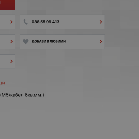
И
088 55 99 413
ДОБАВИ В ЛЮБИМИ
ци
M5/кабел 6кв.мм.)