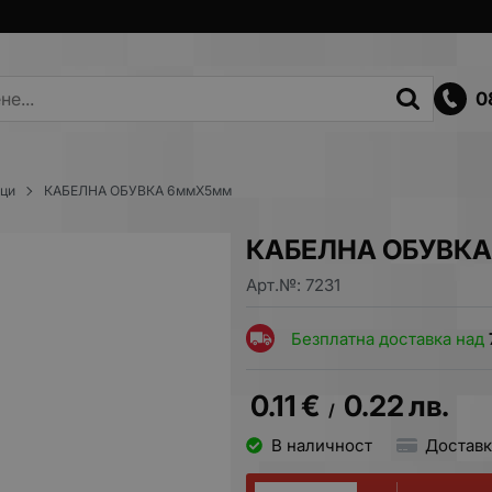
0
ици
КАБЕЛНА ОБУВКА 6ммХ5мм
КАБЕЛНА ОБУВКА
Арт.№:
7231
Безплатна доставка над
0.11
€
0.22
лв.
/
В наличност
Доставк