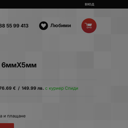
ВХОД
Любими
88 55 99 413
 6ммХ5мм
76.69
€
/
149.99
лв.
с куриер Спиди
а и плащане