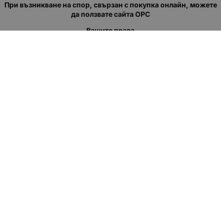
При възникване на спор, свързан с покупка онлайн, можете
да ползвате сайта ОРС
Вашите права
Отказ от сделка
За нас
Полезни връзки
Карта на сайта
Контакти
КОНТАКТИ
"КВАЗЕР" ЕООД
Адрес: гр. Пловдив
ул."Кукленско шосе" No.12
Ел. поща (препиши, не копирай):
salеs:at:kvazer.cоm
Телефон:
088 55 99 413