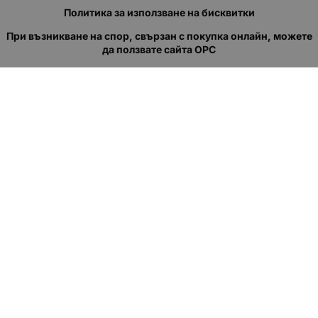
Политика за използване на бисквитки
При възникване на спор, свързан с покупка онлайн, можете
да ползвате сайта ОРС
Вашите права
Отказ от сделка
За нас
Полезни връзки
Карта на сайта
Контакти
КОНТАКТИ
"КВАЗЕР" ЕООД
Адрес: гр. Пловдив
ул."Кукленско шосе" No.12
Ел. поща (препиши, не копирай):
salеs:at:kvazer.cоm