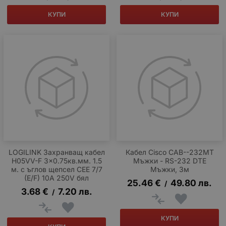
КУПИ
КУПИ
LOGILINK Захранващ кабел
Кабел Cisco CAB--232MT
H05VV-F 3x0.75кв.мм. 1.5
Мъжки - RS-232 DTE
м. с ъглов щепсел CEE 7/7
Мъжки, 3м
(E/F) 10A 250V бял
25.46
€
49.80
лв.
/
3.68
€
7.20
лв.
/
КУПИ