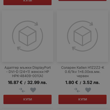
КУПИ
Адаптер мъжки DisplayPort
Соларен Кабел H1Z2Z2-K
- DVI-D (24+1) женски HP
0.6/1kv 1x6.00кв.мм.
HPK-48409-001(A)
червен
16.87
€
32.99
лв.
1.80
€
3.52
лв.
/
/
КУПИ
КУПИ