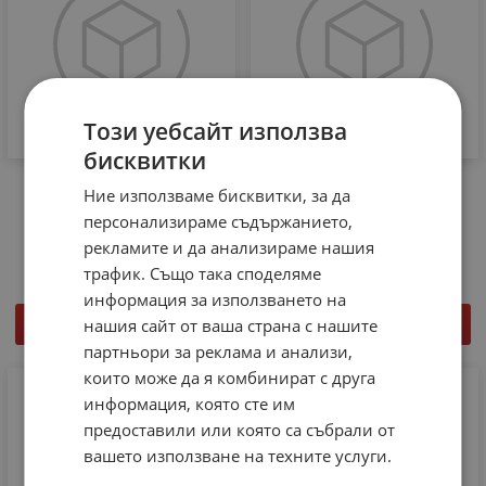
Този уебсайт използва
бисквитки
Оптичен кабел Toslink-
Кабел 2 мъжки чинча - 2
Ние използваме бисквитки, за да
toslink Cabletech Eco-Line
мъжки чинча 2RCA/2RCA
3m
1.8m Cabletech Eco-Line
персонализираме съдържанието,
рекламите и да анализираме нашия
3.53
€
6.90
лв.
1.18
€
2.31
лв.
/
/
трафик. Също така споделяме
информация за използването на
нашия сайт от ваша страна с нашите
КУПИ
КУПИ
партньори за реклама и анализи,
които може да я комбинират с друга
информация, която сте им
предоставили или която са събрали от
вашето използване на техните услуги.