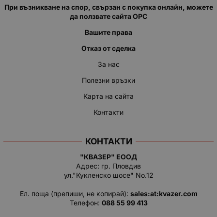
При възникване на спор, свързан с покупка онлайн, можете
да ползвате сайта ОРС
Вашите права
Отказ от сделка
За нас
Полезни връзки
Карта на сайта
Контакти
КОНТАКТИ
"КВАЗЕР" ЕООД
Адрес: гр. Пловдив
ул."Кукленско шосе" No.12
Ел. поща (препиши, не копирай):
salеs:at:kvazer.cоm
Телефон:
088 55 99 413