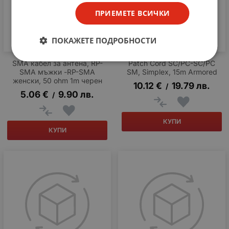
ПРИЕМЕТЕ ВСИЧКИ
ПОКАЖЕТЕ ПОДРОБНОСТИ
SMA кабел за антена, RP-
Patch Cord SC/PC-SC/PC
SMA мъжки -RP-SMA
SM, Simplex, 15m Armored
женски, 50 ohm 1m черен
10.12
€
19.79
лв.
/
5.06
€
9.90
лв.
/
КУПИ
КУПИ