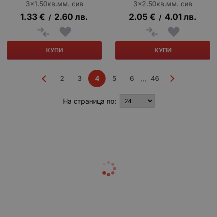
3x1.50кв.мм. сив
3x2.50кв.мм. сив
1.33
€
2.60
лв.
2.05
€
4.01
лв.
/
/
КУПИ
КУПИ
2
3
4
5
6
46
...
На страница по: