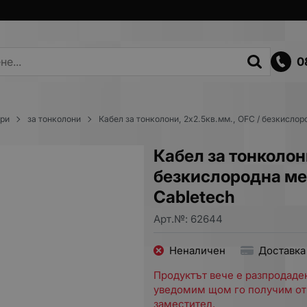
0
ори
за тонколони
Кабел за тонколони, 2х2.5кв.мм., OFC / безкислор
Кабел за тонколони
безкислородна мед
Cabletech
Арт.№:
62644
Неналичен
Доставка
Продуктът вече е разпродаден
уведомим щом го получим от
заместител.