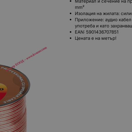
Материал и сечение на пр
mm²
Изолация на жилата: сили
Приложение: аудио кабел
употреба и като захранва
EAN: 5901436707851
Цената е на метър!