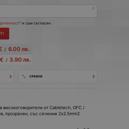
ерителност
“ и съм съгласен.
Т!
€
6.00
лв.
/
€
3.90
лв.
/
СРАВНИ
 високоговорители от Cabletech, OFC /
в, прозрачен, със сечение 2х2.5mm2