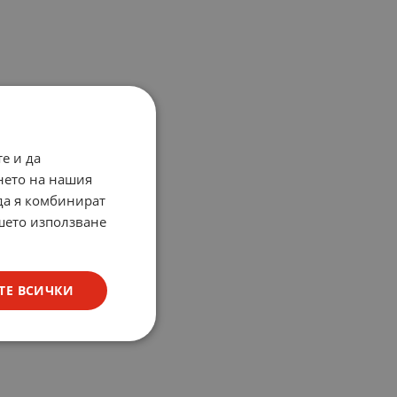
е и да
нето на нашия
 да я комбинират
ашето използване
ТЕ ВСИЧКИ