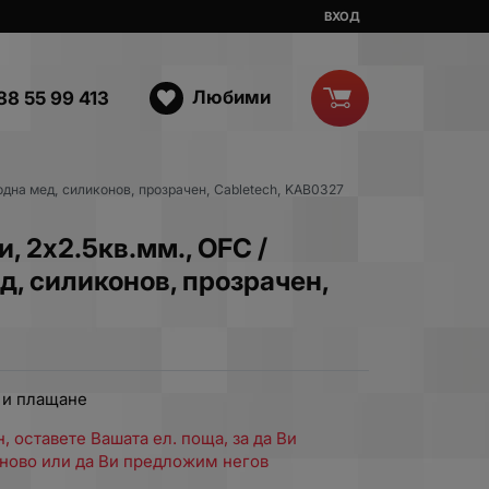
ВХОД
Любими
88 55 99 413
одна мед, силиконов, прозрачен, Cabletech, KAB0327
, 2х2.5кв.мм., OFC /
, силиконов, прозрачен,
 и плащане
, оставете Вашата ел. поща, за да Ви
ново или да Ви предложим негов