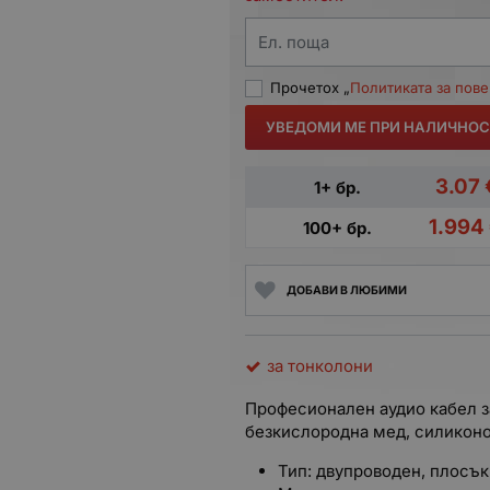
Ел. поща
Прочетох „
Политиката за пов
УВЕДОМИ МЕ ПРИ НАЛИЧНОС
3.07
1+ бр.
1.994
100+ бр.
ДОБАВИ В ЛЮБИМИ
за тонколони
Професионален аудио кабел за
безкислородна мед, силиконо
Тип: двупроводен, плосък