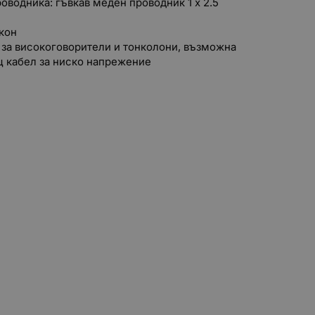
оводника: гъвкав меден проводник 1 х 2.5
кон
 за високоговорители и тонколони, възможна
щ кабел за ниско напрежение