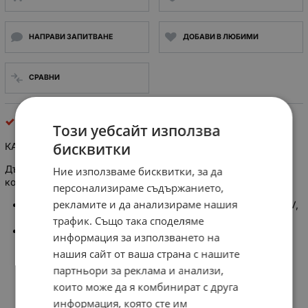
НАПРАВИ ЗАПИТВАНЕ
ДОБАВИ В ЛЮБИМИ
СРАВНИ
скарт, чинч, s-video, TV
Този уебсайт използва
бисквитки
КАБЕЛ СКАРТ 2 МЪЖКИ ЧИНЧА SL2013
Дължина: 1.5 метра, стерео аудио изход от телевизор,
Ние използваме бисквитки, за да
конектори:
персонализираме съдържанието,
рекламите и да анализираме нашия
2 аудио чинча /Cinch / RCA - стерео изход на звука от TV,
включват се къв входа на НЧУ
трафик. Също така споделяме
мъжки Скарт / SCART - влючват се от скарт бук
информация за използването на
нашия сайт от ваша страна с нашите
партньори за реклама и анализи,
които може да я комбинират с друга
информация, която сте им