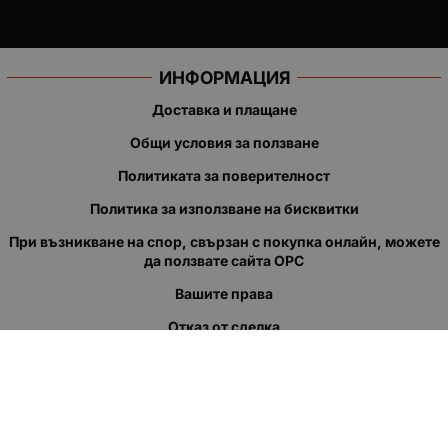
ИНФОРМАЦИЯ
Доставка и плащане
Общи условия за ползване
Политиката за поверителност
Политика за използване на бисквитки
При възникване на спор, свързан с покупка онлайн, можете
да ползвате сайта ОРС
Вашите права
Отказ от сделка
За нас
Полезни връзки
Карта на сайта