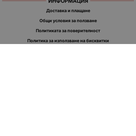
ИНФОРМАЦИЯ
Доставка и плащане
Общи условия за ползване
Политиката за поверителност
Политика за използване на бисквитки
При възникване на спор, свързан с покупка онлайн, можете
да ползвате сайта ОРС
Вашите права
Отказ от сделка
За нас
Полезни връзки
Карта на сайта
Контакти
КОНТАКТИ