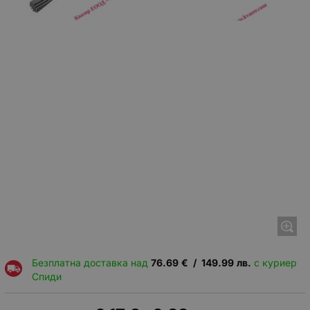
Безплатна доставка над
76.69
€
/
149.99
лв.
с куриер
Спиди