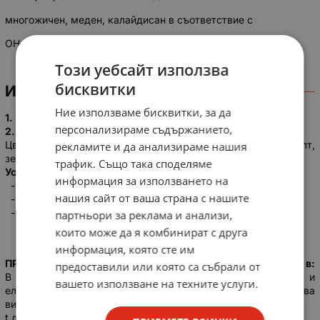
многожичен, меден, калайдисан в съответствие с
OH 0469020-90
Този уебсайт използва
бисквитки
ИНФОРМАЦИЯ
Ние използваме бисквитки, за да
1.
Гъвкаво калайдисано Си жило, клас 5.
персонализираме съдържанието,
2.
Изолация от ПВХ пластификат.
Цвят на изолацията: бял, черен, сив, син, кафяв, червен, жълт,
рекламите и да анализираме нашия
зеле
н.
трафик. Също така споделяме
Устойчив на:
информация за използването на
- вибрации;
нашия сайт от ваша страна с нашите
- удари;
- масла.
партньори за реклама и анализи,
които може да я комбинират с друга
информация, която сте им
ПРОВОДНИЦИ от серията
ПММ (LIY)
намират приложение в:
предоставили или която са събрали от
В слаботокови уредби, изчислителната и
вашето използване на техните услуги.
електротехническата промишленост, където се изисква
висока гъвкавост,
t доп. работно +70 °С;