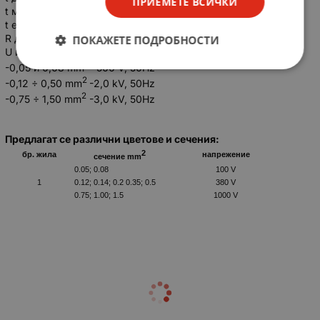
ПРИЕМЕТЕ ВСИЧКИ
t монтаж ≥ -5 °С;
t експлоат. от -30 °C до +50 °C.
R доп. огъване 7,5 D.
ПОКАЖЕТЕ ПОДРОБНОСТИ
U изп.:
2
-0,05 и 0,08 mm
-500 V, 50Hz
2
-0,12 ÷ 0,50 mm
-2,0 kV, 50Hz
2
-0,75 ÷ 1,50 mm
-3,0 kV, 50Hz
Предлагат се различни цветове и сечения:
2
бр. жила
напрежение
сечение mm
0.05; 0.08
100 V
1
0.12; 0.14; 0.2 0.35; 0.5
380 V
0.75; 1.00; 1.5
1000 V