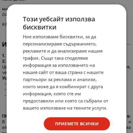
многожичен, меден, калайдисан в съответствие с OH
0469020-90
Този уебсайт използва
КАБЕЛ ПММ
бисквитки
Ние използваме бисквитки, за да
ИНФОРМАЦИЯ
персонализираме съдържанието,
рекламите и да анализираме нашия
1.
Гъвкаво калайдисано Си жило, клас 5.
трафик. Също така споделяме
2.
Изолация от ПВХ пластификат.
информация за използването на
Цвят на изолацията: розов, бял, черен, сив, син, кафяв,
нашия сайт от ваша страна с нашите
червен, жълт, зеле
н.
Устойчив на:
партньори за реклама и анализи,
- вибрации;
които може да я комбинират с друга
- удари;
информация, която сте им
- масла.
предоставили или която са събрали от
вашето използване на техните услуги.
ПРОВОДНИЦИ от серията
ПММ (LIY)
намират приложение в:
В слаботокови уредби, изчислителната и
ПРИЕМЕТЕ ВСИЧКИ
електротехническата промишленост, където се изисква
висока гъвкавост,