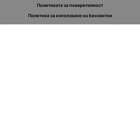
Политиката за поверителност
Политика за използване на бисквитки
При възникване на спор, свързан с покупка онлайн, можете
да ползвате сайта ОРС
Вашите права
Отказ от сделка
За нас
Полезни връзки
Карта на сайта
Контакти
КОНТАКТИ
"КВАЗЕР" ЕООД
Адрес: гр. Пловдив
ул."Кукленско шосе" No.12