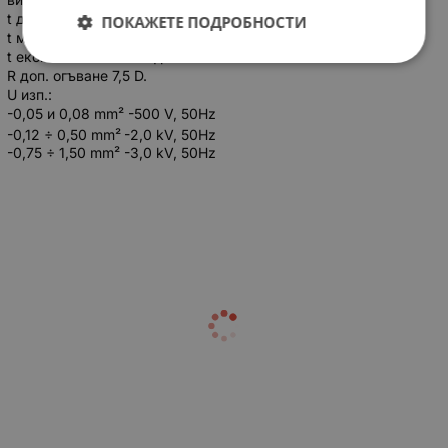
t доп. работно +70 °С;
ПОКАЖЕТЕ ПОДРОБНОСТИ
t монтаж ≥ -5 °С;
t експлоат. от -30 °C до +50 °C.
R доп. огъване 7,5 D.
U изп.:
-0,05 и 0,08 mm² -500 V, 50Hz
-0,12 ÷ 0,50 mm²
-2,0 kV, 50Hz
-0,75 ÷ 1,50 mm² -3,0 kV, 50Hz