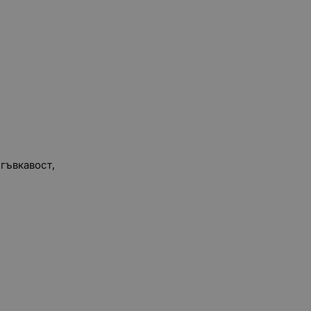
гъвкавост,