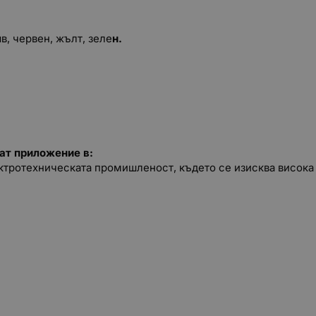
яв, червен, жълт, зеле
н.
ат приложение в:
ктротехническата промишленост, където се изисква висока 