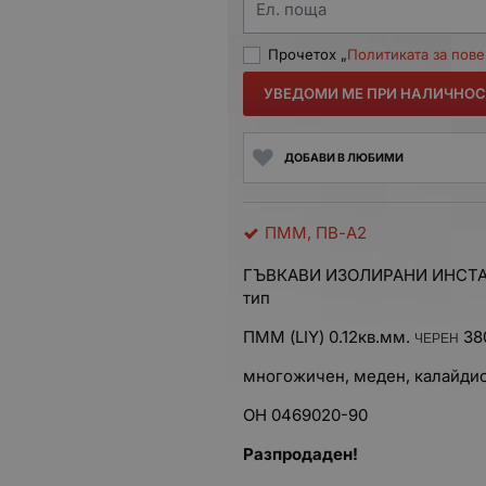
Ел. поща
Прочетох „
Политиката за пов
УВЕДОМИ МЕ ПРИ НАЛИЧНОС
ДОБАВИ В ЛЮБИМИ
ПММ, ПВ-А2
ГЪВКАВИ ИЗОЛИРАНИ ИНСТА
тип
ПММ (LIY) 0.12кв.мм.
38
ЧЕРЕН
многожичен, меден, калайдис
OH 0469020-90
Разпродаден!