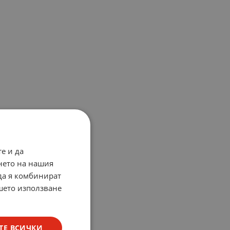
е и да
нето на нашия
 да я комбинират
ашето използване
ТЕ ВСИЧКИ