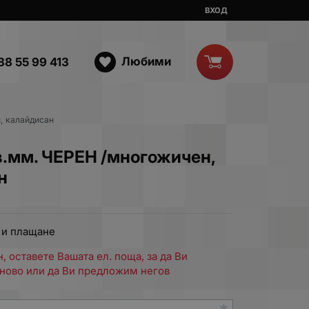
ВХОД
Любими
88 55 99 413
, калайдисан
.мм. ЧЕРЕН /многожичен,
н
 и плащане
, оставете Вашата ел. поща, за да Ви
ново или да Ви предложим негов