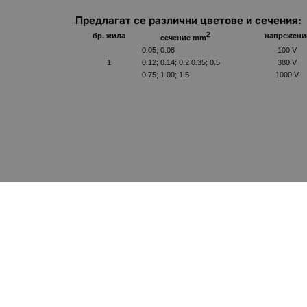
Предлагат се различни цветове и сечения:
2
бр. жила
напрежени
сечение mm
0.05; 0.08
100 V
1
0.12; 0.14; 0.2 0.35; 0.5
380 V
0.75; 1.00; 1.5
1000 V