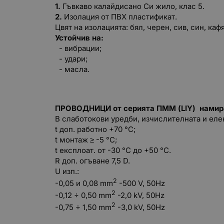
1.
Гъвкаво калайдисано Си жило, клас 5.
2.
Изолация от ПВХ пластификат.
Цвят на изолацията: бял, черен, сив, син, каф
Устойчив на:
- вибрации;
- удари;
- масла.
ПРОВОДНИЦИ от серията
ПММ (LIY)
намир
В слаботокови уредби, изчислителната и еле
t доп. работно +70 °С;
t монтаж ≥ -5 °С;
t експлоат. от -30 °C до +50 °C.
R доп. огъване 7,5 D.
U изп.:
2
-0,05 и 0,08 mm
-500 V, 50Hz
2
-0,12 ÷ 0,50 mm
-2,0 kV, 50Hz
2
-0,75 ÷ 1,50 mm
-3,0 kV, 50Hz