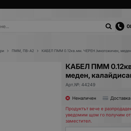
0
ори
ПММ, ПВ-А2
КАБЕЛ ПММ 0.12кв.мм. ЧЕРЕН /многожичен, меден
КАБЕЛ ПММ 0.12кв
меден, калайдиса
Арт.№:
44249
Неналичен
Доставка
Продуктът вече е разпродаден
уведомим щом го получим от
заместител.