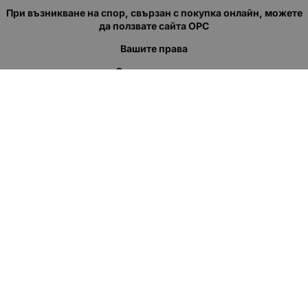
При възникване на спор, свързан с покупка онлайн, можете
да ползвате сайта ОРС
Вашите права
Отказ от сделка
За нас
Полезни връзки
Карта на сайта
Контакти
КОНТАКТИ
"КВАЗЕР" ЕООД
Адрес: гр. Пловдив
ул."Кукленско шосе" No.12
Ел. поща (препиши, не копирай):
salеs:at:kvazer.cоm
Телефон:
088 55 99 413