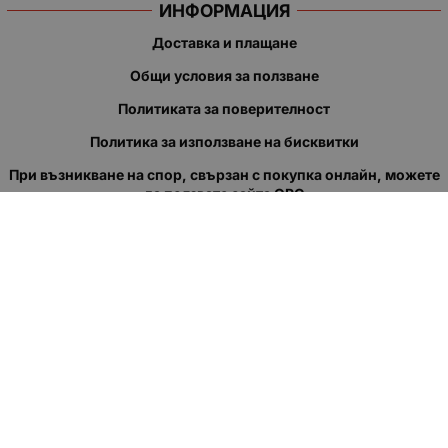
ИНФОРМАЦИЯ
Доставка и плащане
Общи условия за ползване
Политиката за поверителност
Политика за използване на бисквитки
При възникване на спор, свързан с покупка онлайн, можете
да ползвате сайта ОРС
Вашите права
Отказ от сделка
За нас
Полезни връзки
Карта на сайта
Контакти