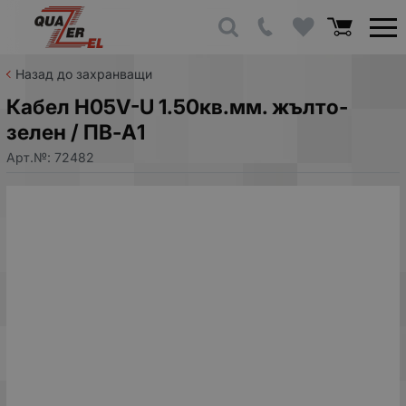
Назад до захранващи
Кабел H05V-U 1.50кв.мм. жълто-
зелен / ПВ-А1
Арт.№:
72482