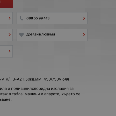
И
088 55 99 413
ДОБАВИ В ЛЮБИМИ
V-K/ПВ-А2 1.50кв.мм. 450/750V бял
ила и поливинилхлоридна изолация за
нтаж в табла, машини и апарати, където се
ъване.