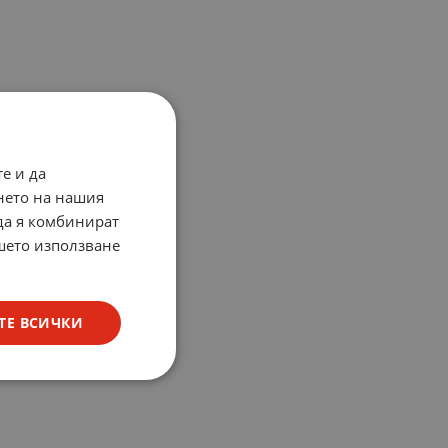
е и да
нето на нашия
 да я комбинират
ашето използване
ТЕ ВСИЧКИ