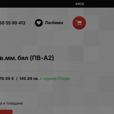
ВХОД
Любими
88 55 99 413
в.мм. бял (ПВ-А2)
76.69
€
/
149.99
лв.
с куриер Спиди
а и плащане