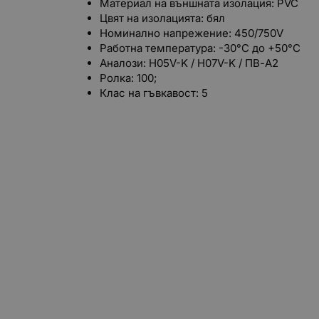
Материал на външната изолация: PVC
Цвят на изолацията: бял
Номинално напрежение: 450/750V
Работна температура: -30°С до +50°С
Аналози: H05V-K / H07V-K / ПВ-А2
Ролка: 100;
Клас на гъвкавост: 5