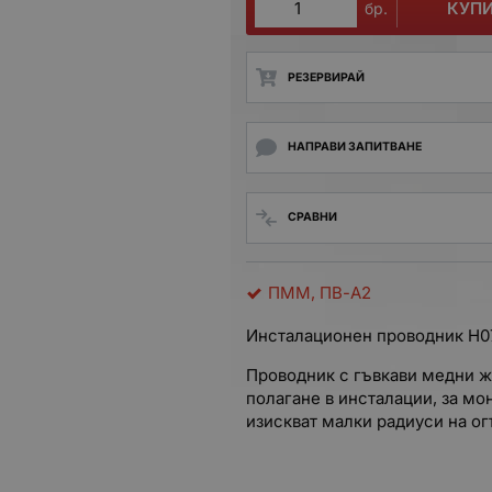
КУП
бр.
РЕЗЕРВИРАЙ
НАПРАВИ ЗАПИТВАНЕ
СРАВНИ
ПММ, ПВ-А2
Инсталационен проводник H07
Проводник с гъвкави медни ж
полагане в инсталации, за мо
изискват малки радиуси на ог