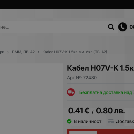
0
ори
ПММ, ПВ-А2
Кабел H07V-K 1.5кв.мм. бял (ПВ-А2)
Кабел H07V-K 1.5к
Арт.№:
72480
Безплатна доставка над
0.41
€
0.80
лв.
/
В наличност
Доставк