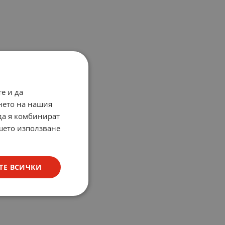
е и да
нето на нашия
 да я комбинират
ашето използване
ТЕ ВСИЧКИ