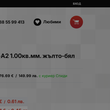
ВХОД
Любими
88 55 99 413
А2 1.00кв.мм. жълто-бял
76.69
€
/
149.99
лв.
с куриер Спиди
€
0.61
лв.
/