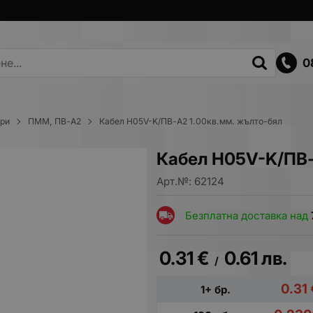
0
ори
ПММ, ПВ-А2
Кабел H05V-K/ПВ-А2 1.00кв.мм. жълто-бял
Кабел H05V-K/ПВ-
Арт.№:
62124
Безплатна доставка над
0.31
€
0.61
лв.
/
0.31
1+ бр.