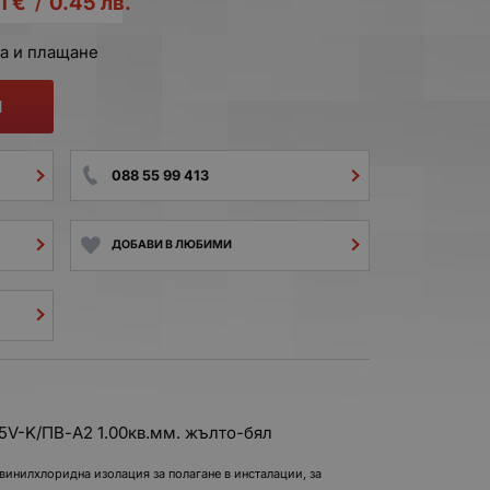
1
€
0.45
лв.
/
а и плащане
И
088 55 99 413
ДОБАВИ В ЛЮБИМИ
5V-K/ПВ-А2 1.00кв.мм. жълто-бял
инилхлоридна изолация за полагане в инсталации, за