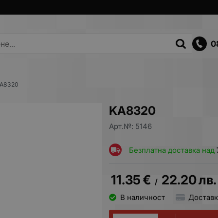
0
A8320
KA8320
Арт.№:
5146
Безплатна доставка над
11.35
€
22.20
лв.
/
В наличност
Доставк