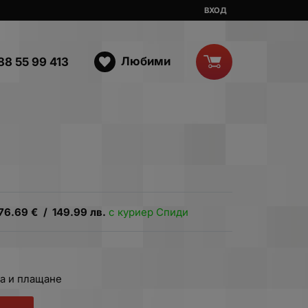
ВХОД
Любими
88 55 99 413
76.69
€
/
149.99
лв.
с куриер Спиди
а и плащане