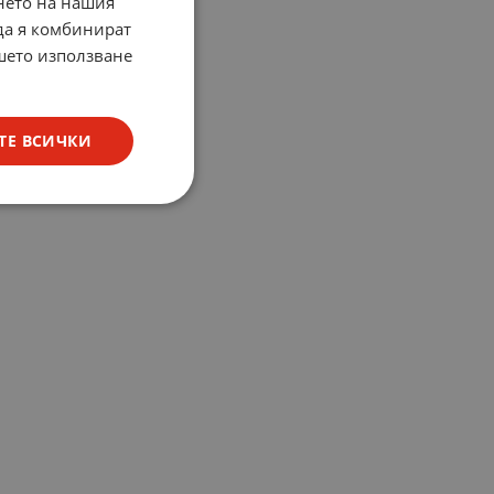
нето на нашия
 да я комбинират
ашето използване
ТЕ ВСИЧКИ