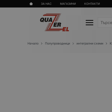
ЗА НАС
МАГАЗИНИ
КОНТАКТИ
Начало
Полупроводници
интегрални схеми
K