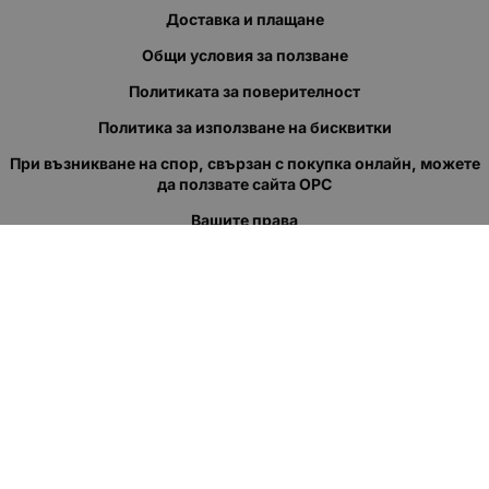
Доставка и плащане
Общи условия за ползване
Политиката за поверителност
Политика за използване на бисквитки
При възникване на спор, свързан с покупка онлайн, можете
да ползвате сайта ОРС
Вашите права
Отказ от сделка
За нас
Полезни връзки
Карта на сайта
Контакти
КОНТАКТИ