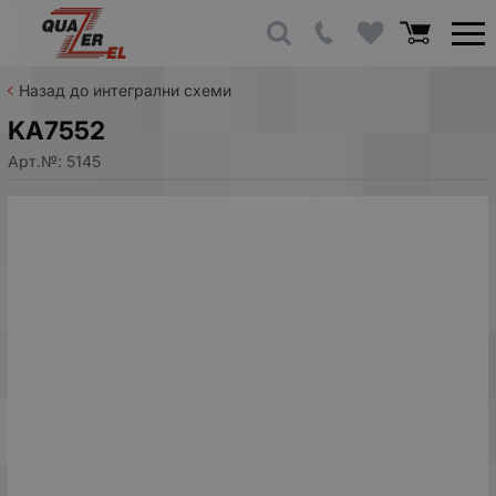
Назад до интегрални схеми
KA7552
Арт.№:
5145