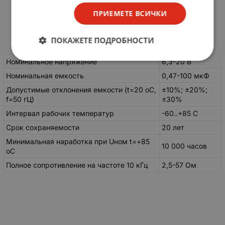
ПРИЕМЕТЕ ВСИЧКИ
Основные параметры конденсаторов К53-4
ПОКАЖЕТЕ ПОДРОБНОСТИ
Номинальное напряжение
6,3-20 В
Номинальная емкость
0,47-100 мкФ
Допустимые отклонения емкости (t=20 oC,
±10%; ±20%;
f=50 гЦ)
±30%
Интервал рабочих температур
-60..+85 C
Срок сохраняемости
20 лет
Минимальная наработка при Uном t=+85
10 000 часов
oC
Полное сопротивление на частоте 10 кГц
2,5-57 Ом