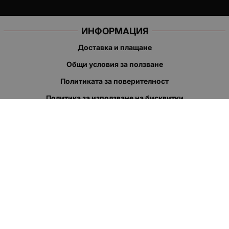
ИНФОРМАЦИЯ
Доставка и плащане
Общи условия за ползване
Политиката за поверителност
Политика за използване на бисквитки
При възникване на спор, свързан с покупка онлайн, можете
да ползвате сайта ОРС
Вашите права
Отказ от сделка
За нас
Полезни връзки
Карта на сайта
Контакти