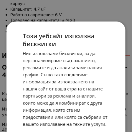
корпус
Капацитет: 4.7 uF
Работно напрежение: 6 V
Толеранс на капацитета: ± %20
Разположение на изводите: аксиален
Изводи: за THT монтаж
Този уебсайт използва
бисквитки
Ние използваме бисквитки, за да
ИНФОРМАЦИЯ
персонализираме съдържанието,
Основные технические параметры К53-
рекламите и да анализираме нашия
4 4.7мкФ 6В:
трафик. Също така споделяме
информация за използването на
нашия сайт от ваша страна с нашите
Конденсаторы K53-4 4.7мкФ 6В предназначены для работы в
партньори за реклама и анализи,
цепях постоянного и пульсирующего тока.
които може да я комбинират с друга
Изготовляются в тропическом исполнении и исполнении для
информация, която сте им
умеренного и холодного климата. Конструкция герметичная.
предоставили или която са събрали от
вашето използване на техните услуги.
Изготавливаются согласно технических условий ОЖО
464.037 ТУ приёмка «5».