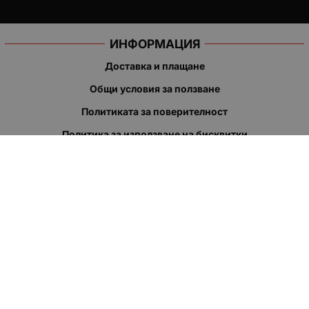
ИНФОРМАЦИЯ
Доставка и плащане
Общи условия за ползване
Политиката за поверителност
Политика за използване на бисквитки
При възникване на спор, свързан с покупка онлайн, можете
да ползвате сайта ОРС
Вашите права
Отказ от сделка
За нас
Полезни връзки
Карта на сайта
Контакти