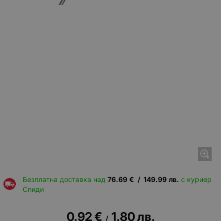
Безплатна доставка над
76.69
€
/
149.99
лв.
с куриер
Спиди
0.92
€
1.80
лв.
/