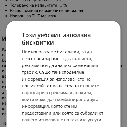
Толеранс на капацитета: ± %
Разположение на изводите: аксиален
Изводи: за THT монтаж
Този уебсайт използва
ИНФОРМАЦИЯ
бисквитки
К53-4 15 в 4.7 мкф Конденсаторы К53-4 оксидно-
Ние използваме бисквитки, за да
полупроводниковые ниобиевые защищенные полярные.
персонализираме съдържанието,
Выпускаются в цилиндрических металлических
рекламите и да анализираме нашия
герметизированных корпусах с аксиальными проволочными
выводами. Предназначены для работы в качестве
трафик. Също така споделяме
встроенных элементов внутреннего монтажа аппаратуры в
информация за използването на
цепях постоянного и пульсирующего токов. Применяются в
нашия сайт от ваша страна с нашите
изделиях специального назначения, бортовой и наземной
партньори за реклама и анализи,
аппаратуре связи, приборах, работающих в жёстких
климатических условиях и при повышенных механических
които може да я комбинират с друга
нагрузках. Изготавливаются для умеренного и холодного
информация, която сте им
климата [УХЛ] , во всеклиматическом [В] и тропическом
предоставили или която са събрали от
исполнении [Т]. Категория качества - «ВП».
вашето използване на техните услуги.
Технические условия: