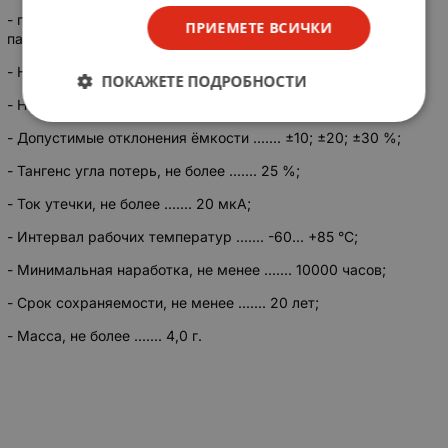
- приёмка «5» ОЖ0.464.037 ТУ. Основные технические
ПРИЕМЕТЕ ВСИЧКИ
параметры конденсаторов К53-4:
- Номинальная ёмкость ....... 0,47... 100,0 мкФ;
ПОКАЖЕТЕ ПОДРОБНОСТИ
- Номинальное напряжение ....... 6,3; 16; 20 В;
- Допустимые отклонения ёмкости ....... ±10; ±20; ±30 %;
-
Тангенс угла потерь, не более ....... 25 %;
- Ток утечки, не более ....... 20 мкА;
- Интервал рабочих температур ....... -60... +85 °С;
- Минимальная наработка, не менее ....... 10000 часов;
- Срок сохраняемости, не менее ....... 20 лет;
- Масса, не более ....... 4,0 г.