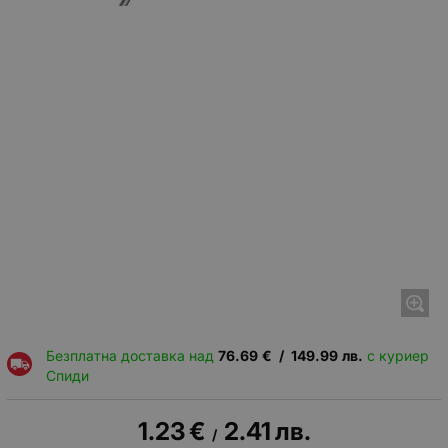
Безплатна доставка над
76.69
€
/
149.99
лв.
с куриер
Спиди
1.23
€
2.41
лв.
/