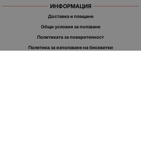
ИНФОРМАЦИЯ
Доставка и плащане
Общи условия за ползване
Политиката за поверителност
Политика за използване на бисквитки
При възникване на спор, свързан с покупка онлайн, можете
да ползвате сайта ОРС
Вашите права
Отказ от сделка
За нас
Полезни връзки
Карта на сайта
Контакти