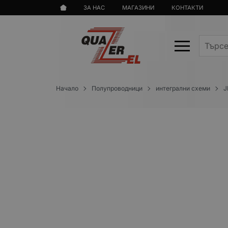
ЗА НАС
МАГАЗИНИ
КОНТАКТИ
Начало
Полупроводници
интегрални схеми
J