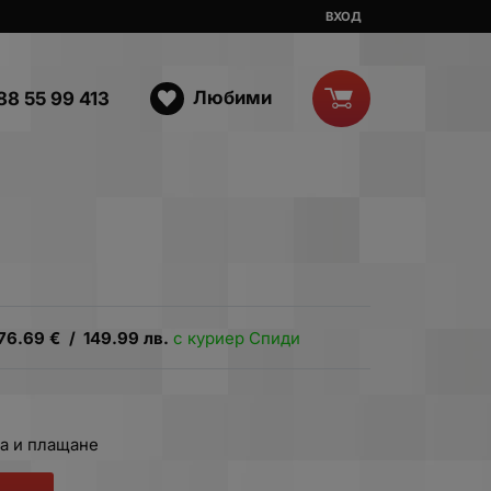
ВХОД
Любими
88 55 99 413
76.69
€
/
149.99
лв.
с куриер Спиди
а и плащане