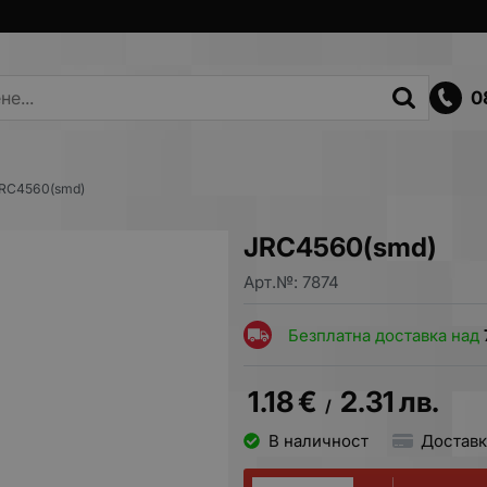
0
RC4560(smd)
JRC4560(smd)
Арт.№:
7874
Безплатна доставка над
1.18
€
2.31
лв.
/
В наличност
Доставк