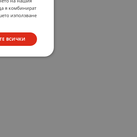
нето на нашия
 да я комбинират
ашето използване
ТЕ ВСИЧКИ