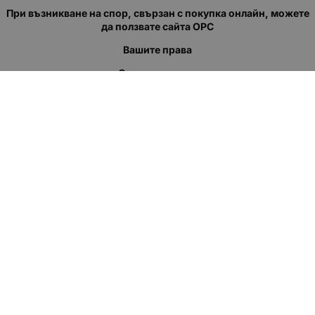
При възникване на спор, свързан с покупка онлайн, можете
да ползвате сайта ОРС
Вашите права
Отказ от сделка
За нас
Полезни връзки
Карта на сайта
Контакти
КОНТАКТИ
"КВАЗЕР" ЕООД
Адрес: гр. Пловдив
ул."Кукленско шосе" No.12
Ел. поща (препиши, не копирай):
salеs:at:kvazer.cоm
Телефон:
088 55 99 413