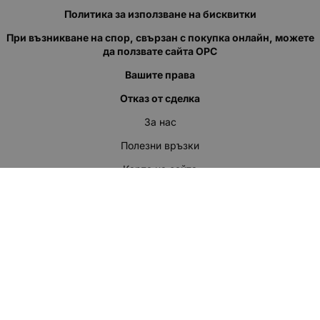
Политика за използване на бисквитки
При възникване на спор, свързан с покупка онлайн, можете
да ползвате сайта ОРС
Вашите права
Отказ от сделка
За нас
Полезни връзки
Карта на сайта
Контакти
КОНТАКТИ
"КВАЗЕР" ЕООД
Адрес: гр. Пловдив
ул."Кукленско шосе" No.12
Ел. поща (препиши, не копирай):
salеs:at:kvazer.cоm