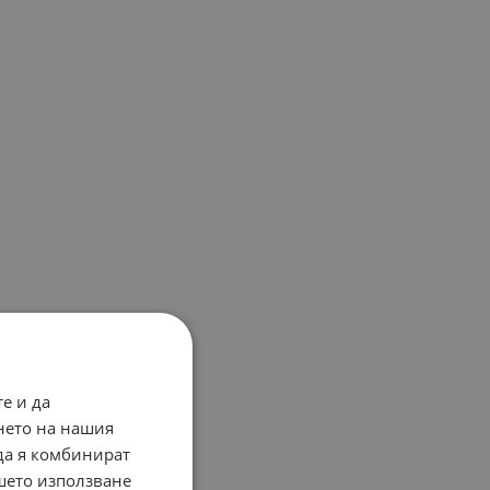
е и да
нето на нашия
 да я комбинират
ашето използване