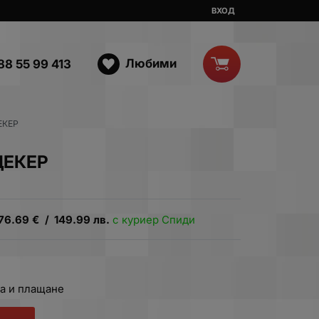
ВХОД
Любими
88 55 99 413
ЕКЕР
ЩЕКЕР
76.69
€
/
149.99
лв.
с куриер Спиди
а и плащане