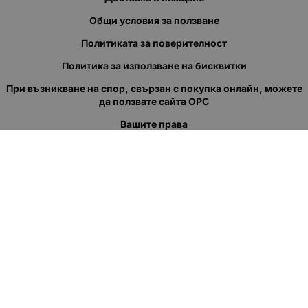
Общи условия за ползване
Политиката за поверителност
Политика за използване на бисквитки
При възникване на спор, свързан с покупка онлайн, можете
да ползвате сайта ОРС
Вашите права
Отказ от сделка
За нас
Полезни връзки
Карта на сайта
Контакти
КОНТАКТИ
"КВАЗЕР" ЕООД