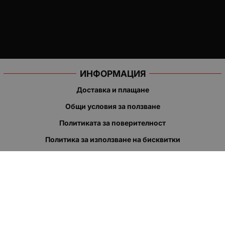
ИНФОРМАЦИЯ
Доставка и плащане
Общи условия за ползване
Политиката за поверителност
Политика за използване на бисквитки
При възникване на спор, свързан с покупка онлайн, можете
да ползвате сайта ОРС
Вашите права
Отказ от сделка
За нас