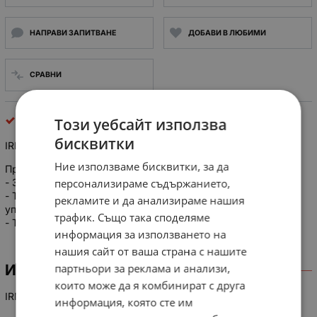
НАПРАВИ ЗАПИТВАНЕ
ДОБАВИ В ЛЮБИМИ
СРАВНИ
фотоприемник за дистанционно управление
Този уебсайт използва
бисквитки
IRM 8510 - инфрачервен приемник модул
Ние използваме бисквитки, за да
Приемник на инфрачервен модул
персонализираме съдържанието,
- 38-42 KHz модулация.
- Този модул обикновено се използва за дистанционно
рекламите и да анализираме нашия
управление на приемници
трафик. Също така споделяме
- TTL изходно ниво
информация за използването на
нашия сайт от ваша страна с нашите
партньори за реклама и анализи,
ИНФОРМАЦИЯ
които може да я комбинират с друга
IRM 8510 - infra red receiver module
информация, която сте им