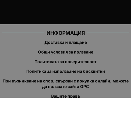
ИНФОРМАЦИЯ
Доставка и плащане
Общи условия за ползване
Политиката за поверителност
Политика за използване на бисквитки
При възникване на спор, свързан с покупка онлайн, можете
да ползвате сайта ОРС
Вашите права
Отказ от сделка
За нас
Полезни връзки