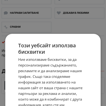
НАПРАВИ ЗАПИТВАНЕ
ДОБАВИ В ЛЮБИМИ
СРАВНИ
Индуктивни датчици
Този уебсайт използва
бисквитки
Индуктивни датчици RJ15-N NAMUR 2 ( дву ) проводен, тип
пръстен
Ние използваме бисквитки, за да
персонализираме съдържанието,
ДОКУМЕНТИ ЗА СВАЛЯНЕ
рекламите и да анализираме нашия
трафик. Също така споделяме
информация за използването на
NAMUR Proximity Sensors
нашия сайт от ваша страна с нашите
413 KB |
PDF
PDF
партньори за реклама и анализи,
които може да я комбинират с друга
информация, която сте им