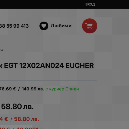
ВХОД
Любими
88 55 99 413
24
ик EGT 12X02AN024 EUCHER
76.69
€
/
149.99
лв.
с куриер Спиди
58.80
лв.
64
€
58.80
лв.
/