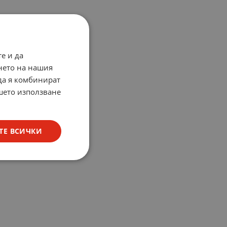
е и да
нето на нашия
 да я комбинират
ашето използване
ТЕ ВСИЧКИ