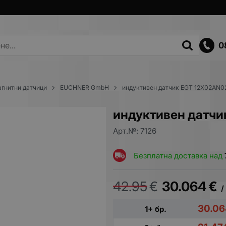
0
агнитни датчици
EUCHNER GmbH
индуктивен датчик EGT 12X02AN0
индуктивен датч
Арт.№:
7126
Безплатна доставка над
42.95
€
30.064
€
/
30.0
1+ бр.