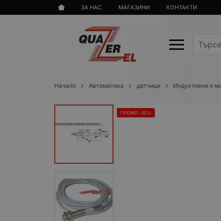
ЗА НАС
МАГАЗИНИ
КОНТАКТИ
Начало
Автоматика
датчици
Индуктивни и м
ПРОМО -30%