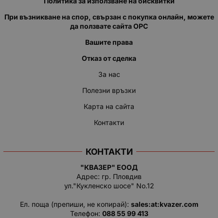
Политика за използване на бисквитки
При възникване на спор, свързан с покупка онлайн, можете
да ползвате сайта ОРС
Вашите права
Отказ от сделка
За нас
Полезни връзки
Карта на сайта
Контакти
КОНТАКТИ
"КВАЗЕР" ЕООД
Адрес: гр. Пловдив
ул."Кукленско шосе" No.12
Ел. поща (препиши, не копирай):
salеs:at:kvazer.cоm
Телефон:
088 55 99 413