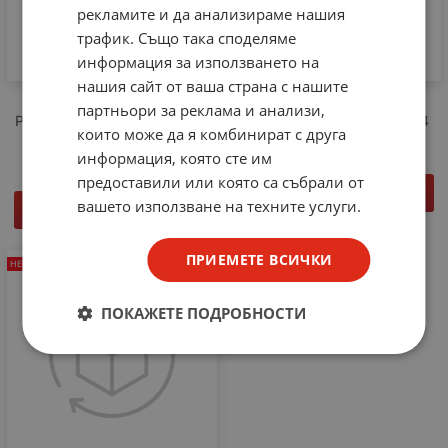
рекламите и да анализираме нашия
трафик. Също така споделяме
информация за използването на
нашия сайт от ваша страна с нашите
МИНИ УКВ
НИСКОЧЕСТОТЕН
партньори за реклама и анализи,
РАДИОМИКРОФОН (88-108
УСИЛВАТЕЛ 100W No.1004
които може да я комбинират с друга
MHz) No.1015
информация, която сте им
предоставили или която са събрали от
ДЕТАЙЛИ
вашето използване на техните услуги.
ДЕТАЙЛИ
ПРИЕМЕТЕ ВСИЧКИ
НЕНАЛИЧЕН
ПОКАЖЕТЕ ПОДРОБНОСТИ