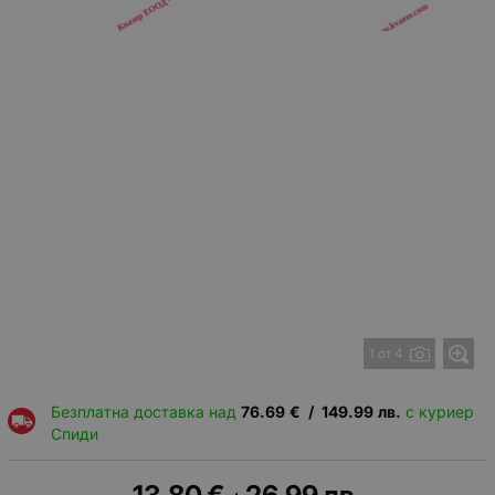
1 от 4
Безплатна доставка над
76.69
€
/
149.99
лв.
с куриер
Спиди
13.80
€
26.99
лв.