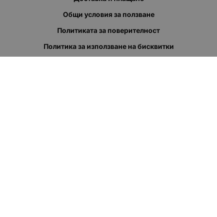
Общи условия за ползване
Политиката за поверителност
Политика за използване на бисквитки
При възникване на спор, свързан с покупка онлайн, можете
да ползвате сайта ОРС
Вашите права
Отказ от сделка
За нас
Полезни връзки
Карта на сайта
Контакти
КОНТАКТИ
"КВАЗЕР" ЕООД