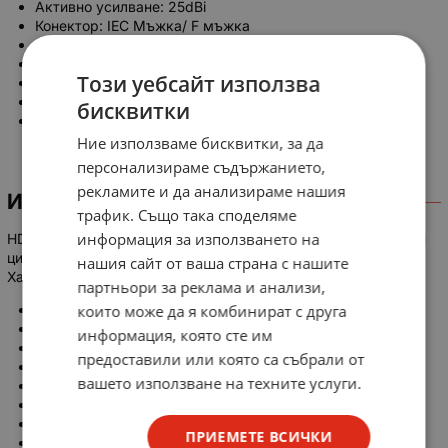
Активно усилване: 25dBi
Конектор: IEC Мъжка/ F мъжка
Дължина на кабел: 3м.
Тип кабел: 2.5C- 2V
Този уебсайт използва
Поляризация: Вертикална/ Хоризонтална
Захранване: 5V
бисквитки
Размер: 330* 235* 14 mm
Ние използваме бисквитки, за да
персонализираме съдържанието,
рекламите и да анализираме нашия
ИНФОРМАЦИЯ
трафик. Също така споделяме
информация за използването на
HDS316 е цифрова ефирна антена за приемане на безплатни
цифрови ефирни програми.
нашия сайт от ваша страна с нашите
Характеристики:
партньори за реклама и анализи,
които може да я комбинират с друга
Честота: VHF 174-230MHz, UHF 470-862MHz
Усилване: 5dBi
информация, която сте им
Активно усилване: 25dBi
предоставили или която са събрали от
Конектор: IEC Мъжка/ F мъжка
вашето използване на техните услуги.
Дължина на кабел: 3м.
Тип кабел: 2.5C- 2V
Поляризация: Вертикална/ Хоризонтална
ПРИЕМЕТЕ ВСИЧКИ
Захранване: 5V