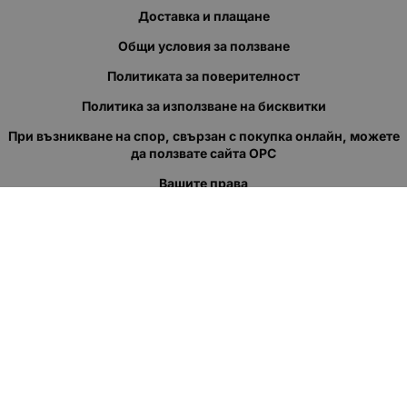
Доставка и плащане
Общи условия за ползване
Политиката за поверителност
Политика за използване на бисквитки
При възникване на спор, свързан с покупка онлайн, можете
да ползвате сайта ОРС
Вашите права
Отказ от сделка
За нас
Полезни връзки
Карта на сайта
Контакти
КОНТАКТИ