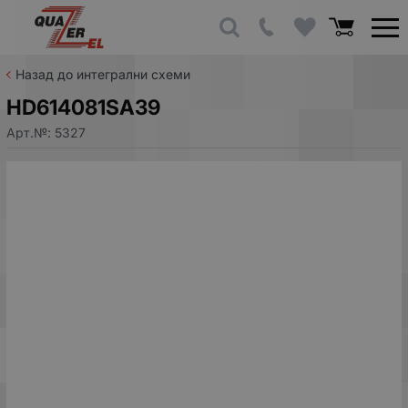
Назад до интегрални схеми
HD614081SA39
Арт.№:
5327