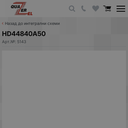
Назад до интегрални схеми
HD44840A50
Арт.№:
5143