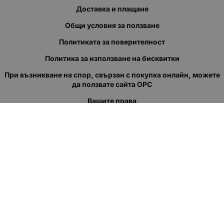
Доставка и плащане
Общи условия за ползване
Политиката за поверителност
Политика за използване на бисквитки
При възникване на спор, свързан с покупка онлайн, можете
да ползвате сайта ОРС
Вашите права
Отказ от сделка
За нас
Полезни връзки
Карта на сайта
Контакти
КОНТАКТИ