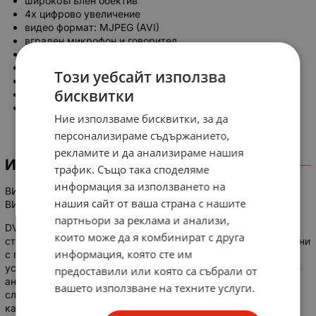
широкоъгълен обектив
4х цифрово увеличение
видео формат: MJPEG (AVI)
вграден микрофон и говорител
филмиране и при зареждане
поддържа SD (SCHC) карти с голям обем
Този уебсайт използва
поддържа ТВ изход
бисквитки
инфрачервени светодиоди
запис при детекция на движение
Ние използваме бисквитки, за да
персонализираме съдържанието,
рекламите и да анализираме нашия
ИНФОРМАЦИЯ
трафик. Също така споделяме
информация за използването на
ВИДЕОРЕГИСТРАТОР АВТО HD DVR КАМЕРА ЗА
нашия сайт от ваша страна с нашите
ВИДЕОЗАПИС
партньори за реклама и анализи,
DVR устройството може да бъде инсталирано на предното
които може да я комбинират с друга
стъкло на колата, за да записва видео, аудио данни, свързани
информация, която сте им
с превозното средство, удар или аварии. Този запис от
устройство се съхранява в картата с памет и може да бъде
предоставили или която са събрали от
анализиран, за да ви помогне да определите какво се е
вашето използване на техните услуги.
случило с превозното средство преди, по време и след
катастрофата или събитие. Притежава и нощен режим за