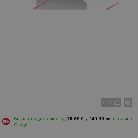
1 от 7
Безплатна доставка над
76.69
€
/
149.99
лв.
с куриер
Спиди