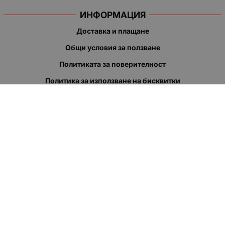
ИНФОРМАЦИЯ
Доставка и плащане
Общи условия за ползване
Политиката за поверителност
Политика за използване на бисквитки
При възникване на спор, свързан с покупка онлайн, можете
да ползвате сайта ОРС
Вашите права
Отказ от сделка
За нас
Полезни връзки
Карта на сайта
Контакти