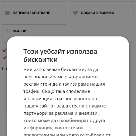
НАПРАВИ ЗАПИТВАНЕ
ДОБАВИ В ЛЮБИМИ
СРАВНИ
Този уебсайт използва
Фотоапарати и фотоаксесоари
Hama
бисквитки
hama защитно фолио за LCD на Canon 350D 45 x 54 mm
Ние използваме бисквитки, за да
персонализираме съдържанието,
рекламите и да анализираме нашия
трафик. Също така споделяме
информация за използването на
нашия сайт от ваша страна с нашите
партньори за реклама и анализи,
които може да я комбинират с друга
информация, която сте им
предоставили или която са събрали от