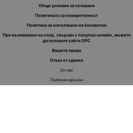
Общи условия за ползване
Политиката за поверителност
Политика за използване на бисквитки
При възникване на спор, свързан с покупка онлайн, можете
да ползвате сайта ОРС
Вашите права
Отказ от сделка
За нас
Полезни връзки
Карта на сайта
Контакти
КОНТАКТИ
"КВАЗЕР" ЕООД
Адрес: гр. Пловдив