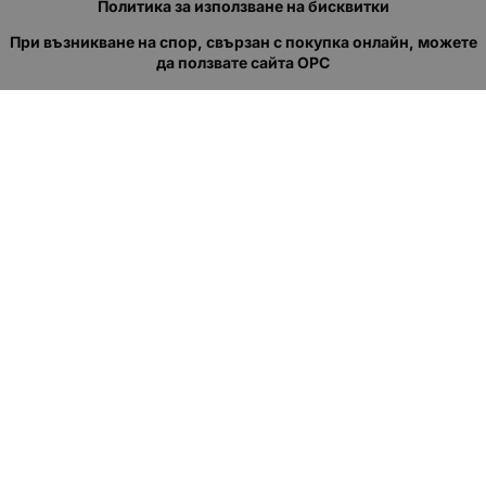
Политика за използване на бисквитки
При възникване на спор, свързан с покупка онлайн, можете
да ползвате сайта ОРС
Вашите права
Отказ от сделка
За нас
Полезни връзки
Карта на сайта
Контакти
КОНТАКТИ
"КВАЗЕР" ЕООД
Адрес: гр. Пловдив
ул."Кукленско шосе" No.12
Ел. поща (препиши, не копирай):
salеs:at:kvazer.cоm
Телефон:
088 55 99 413