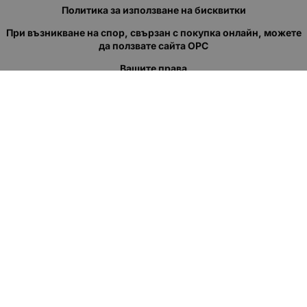
Политика за използване на бисквитки
При възникване на спор, свързан с покупка онлайн, можете
да ползвате сайта ОРС
Вашите права
Отказ от сделка
За нас
Полезни връзки
Карта на сайта
Контакти
КОНТАКТИ
"КВАЗЕР" ЕООД
Адрес: гр. Пловдив
ул."Кукленско шосе" No.12
Ел. поща (препиши, не копирай):
salеs:at:kvazer.cоm