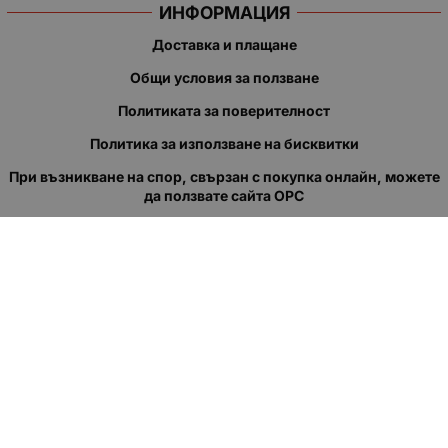
ИНФОРМАЦИЯ
Доставка и плащане
Общи условия за ползване
Политиката за поверителност
Политика за използване на бисквитки
При възникване на спор, свързан с покупка онлайн, можете
да ползвате сайта ОРС
Вашите права
Отказ от сделка
За нас
Полезни връзки
Карта на сайта
Контакти